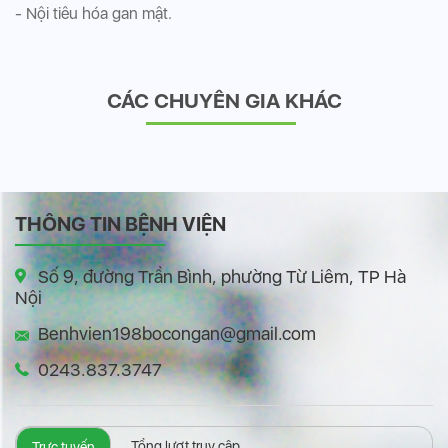
- Nội tiêu hóa gan mật.
CÁC CHUYÊN GIA KHÁC
THÔNG TIN BỆNH VIỆN
Số 9, đường Trần Bình, phường Từ Liêm, TP Hà
Nội
Benhvien198bocongan@gmail.com
0243.837.3747
Tổng lượt truy cập
Trực tuyến