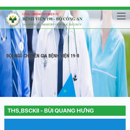
ĐỘI NGŨ CHUYÊN GIA BỆNH VIỆN 19-8
THS,BSCKII - BÙI QUANG HƯNG