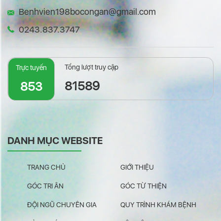
Benhvien198bocongan@gmail.com
0243.837.3747
Tổng lượt truy cập
Trực tuyến
81589
853
DANH MỤC WEBSITE
TRANG CHỦ
GIỚI THIỆU
GÓC TRI ÂN
GÓC TỪ THIỆN
ĐỘI NGŨ CHUYÊN GIA
QUY TRÌNH KHÁM BỆNH