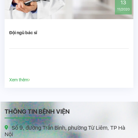
13
11/2020
Đội ngũ bác sĩ
Xem thêm
THÔNG TIN BỆNH VIỆN
Số 9, đường Trần Bình, phường Từ Liêm, TP Hà
Nội