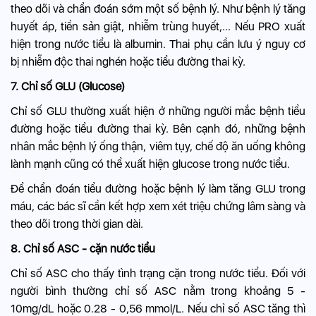
theo dõi và chẩn đoán sớm một số bệnh lý. Như bệnh lý tăng
huyết áp,
tiền sản giật
, nhiễm trùng huyết,... Nếu PRO xuất
hiện trong nước tiểu là albumin. Thai phụ cần lưu ý nguy cơ
bị nhiễm độc thai nghén hoặc tiểu đường thai kỳ.
7. Chỉ số GLU (Glucose)
Chỉ số GLU thường xuất hiện ở những người mắc bệnh tiểu
đường hoặc
tiểu đường thai kỳ
. Bên cạnh đó, những bệnh
nhân mắc bệnh lý ống thận, viêm tụy, chế độ ăn uống không
lành mạnh cũng có thể xuất hiện glucose trong nước tiểu.
Để chẩn đoán tiểu đường hoặc bệnh lý làm tăng GLU trong
máu, các bác sĩ cần kết hợp xem xét triệu chứng lâm sàng và
theo dõi trong thời gian dài.
8. Chỉ số ASC - cặn nước tiểu
Chỉ số ASC cho thấy tình trạng cặn trong nước tiểu. Đối với
người bình thường chỉ số ASC nằm trong khoảng 5 -
10mg/dL hoặc 0.28 - 0,56 mmol/L. Nếu chỉ số ASC tăng thì