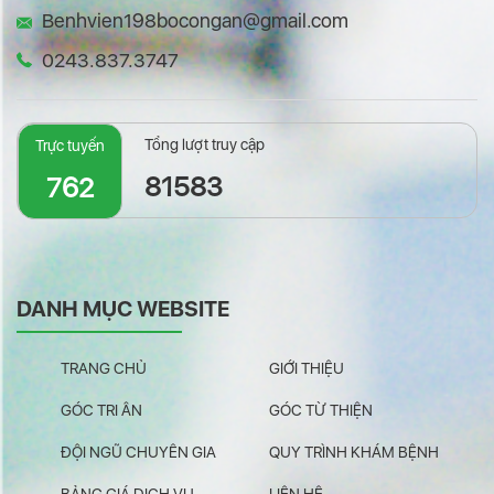
Benhvien198bocongan@gmail.com
0243.837.3747
Tổng lượt truy cập
Trực tuyến
81583
762
DANH MỤC WEBSITE
TRANG CHỦ
GIỚI THIỆU
GÓC TRI ÂN
GÓC TỪ THIỆN
ĐỘI NGŨ CHUYÊN GIA
QUY TRÌNH KHÁM BỆNH
BẢNG GIÁ DỊCH VỤ
LIÊN HỆ