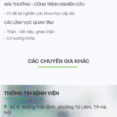
GIẢI THƯỞNG - CÔNG TRÌNH NGHIÊN CỨU
- 01 đề tài nghiên cứu khoa học cấp Bộ.
CÁC LĨNH VỰC QUAN TÂM
- Thận - tiết niệu, ghép thận.
- Cơ xương khớp.
CÁC CHUYÊN GIA KHÁC
THÔNG TIN BỆNH VIỆN
Số 9, đường Trần Bình, phường Từ Liêm, TP Hà
Nội