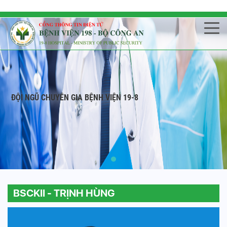
ĐỘI NGŨ CHUYÊN GIA BỆNH VIỆN 19-8
BSCKII - TRỊNH HÙNG