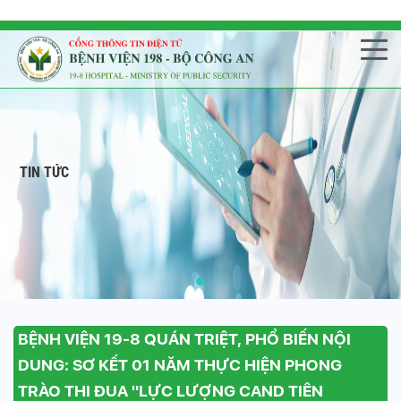
TIN TỨC
BỆNH VIỆN 19-8 QUÁN TRIỆT, PHỔ BIẾN NỘI
DUNG: SƠ KẾT 01 NĂM THỰC HIỆN PHONG
TRÀO THI ĐUA "LỰC LƯỢNG CAND TIÊN