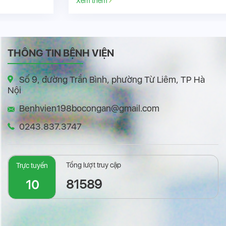
Xem thêm
THÔNG TIN BỆNH VIỆN
Số 9, đường Trần Bình, phường Từ Liêm, TP Hà
Nội
Benhvien198bocongan@gmail.com
0243.837.3747
Tổng lượt truy cập
Trực tuyến
81589
10