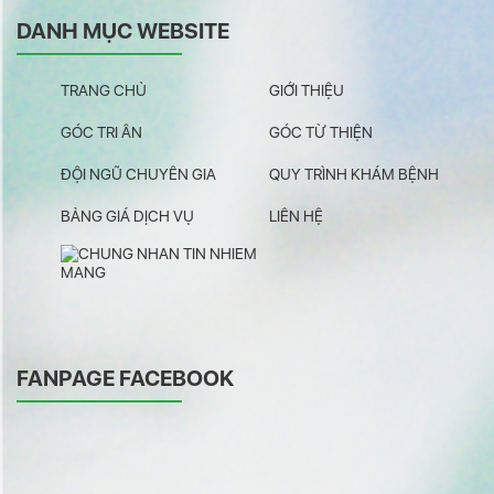
DANH MỤC WEBSITE
TRANG CHỦ
GIỚI THIỆU
GÓC TRI ÂN
GÓC TỪ THIỆN
ĐỘI NGŨ CHUYÊN GIA
QUY TRÌNH KHÁM BỆNH
BẢNG GIÁ DỊCH VỤ
LIÊN HỆ
FANPAGE FACEBOOK