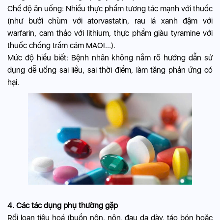
Chế độ ăn uống: Nhiều thực phẩm tương tác mạnh với thuốc
(như bưởi chùm với atorvastatin, rau lá xanh đậm với
warfarin, cam thảo với lithium, thực phẩm giàu tyramine với
thuốc chống trầm cảm MAOI...).
Mức độ hiểu biết: Bệnh nhân không nắm rõ hướng dẫn sử
dụng dễ uống sai liều, sai thời điểm, làm tăng phản ứng có
hại.
4. Các tác dụng phụ thường gặp
Rối loạn tiêu hoá (buồn nôn, nôn, đau dạ dày, táo bón hoặc