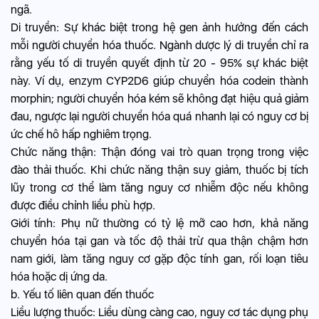
ngã.
Di truyền: Sự khác biệt trong hệ gen ảnh hưởng đến cách
mỗi người chuyển hóa thuốc. Ngành dược lý di truyền chỉ ra
rằng yếu tố di truyền quyết định từ 20 - 95% sự khác biệt
này. Ví dụ, enzym CYP2D6 giúp chuyển hóa codein thành
morphin; người chuyển hóa kém sẽ không đạt hiệu quả giảm
đau, ngược lại người chuyển hóa quá nhanh lại có nguy cơ bị
ức chế hô hấp nghiêm trọng.
Chức năng thận: Thận đóng vai trò quan trọng trong việc
đào thải thuốc. Khi chức năng thận suy giảm, thuốc bị tích
lũy trong cơ thể làm tăng nguy cơ nhiễm độc nếu không
được điều chỉnh liều phù hợp.
Giới tính: Phụ nữ thường có tỷ lệ mỡ cao hơn, khả năng
chuyển hóa tại gan và tốc độ thải trừ qua thận chậm hơn
nam giới, làm tăng nguy cơ gặp độc tính gan, rối loạn tiêu
hóa hoặc dị ứng da.
b. Yếu tố liên quan đến thuốc
Liều lượng thuốc: Liều dùng càng cao, nguy cơ tác dụng phụ