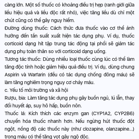
càng lớn. Một số thuốc có khoảng điều trị hẹp (ranh giới giữa
liều hiệu quả và liều độc rất nhỏ), việc tăng liều dù chỉ một
chút cũng có thể gây nguy hiểm.
Đường dùng thuốc: Cách thức đưa thuốc vào cơ thể ảnh
hưởng đến tần suất xuất hiện tác dụng phụ. Ví dụ, thuốc
corticoid dạng hít tập trung tác động tại phổi sẽ giảm tác
dụng phụ toàn thân so với corticoid dạng uống.
Tương tác thuốc: Dùng nhiều loại thuốc cùng lúc có thể làm
tăng độc tính hoặc giảm hiệu quả điều trị. Ví dụ, dùng chung
Aspirin và Warfarin (đều có tác dụng chống đông máu) sẽ
làm tăng nghiêm trọng nguy cơ chảy máu.
c. Yếu tố môi trường và xã hội
Rượu, bia: Làm tăng tác dụng phụ gây buồn ngủ, lú lẫn, thay
đổi huyết áp, suy hô hấp, buồn nôn.
Thuốc lá: Kích thích các enzym gan (CYP1A2, CYP2B6)
chuyển hóa thuốc nhanh hơn. Nếu ngừng hút thuốc đột
ngột, nồng độ các thuốc này (như clozapine, olanzapine...)
trong máu có thể tăng vọt gây ngộ độc.