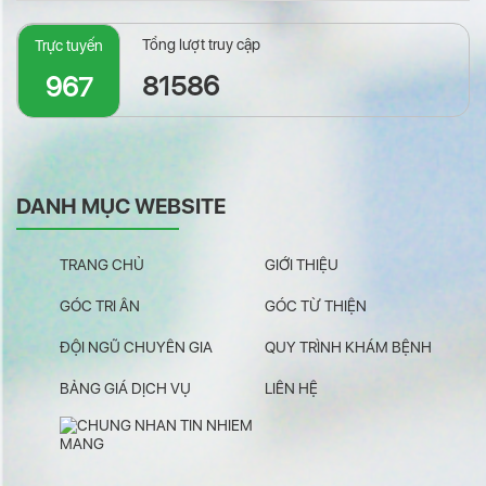
Tổng lượt truy cập
Trực tuyến
81586
967
DANH MỤC WEBSITE
TRANG CHỦ
GIỚI THIỆU
GÓC TRI ÂN
GÓC TỪ THIỆN
ĐỘI NGŨ CHUYÊN GIA
QUY TRÌNH KHÁM BỆNH
BẢNG GIÁ DỊCH VỤ
LIÊN HỆ