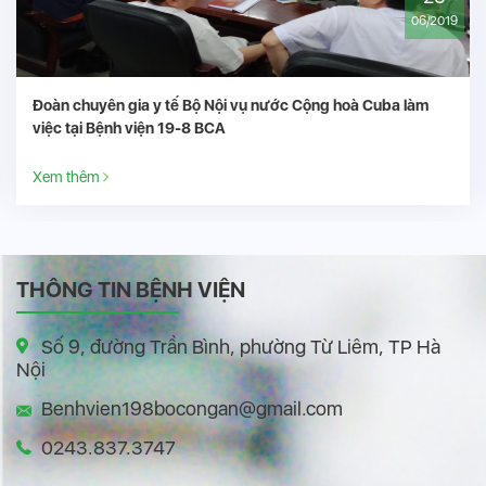
06/2019
 Nội vụ nước Cộng hoà Cuba làm
Tập huấn xét nghiệm COV
BCA
19-8
Xem thêm
THÔNG TIN BỆNH VIỆN
Số 9, đường Trần Bình, phường Từ Liêm, TP Hà
Nội
Benhvien198bocongan@gmail.com
0243.837.3747