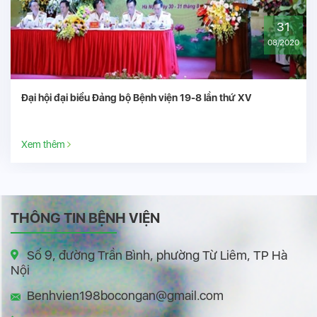
30
10/2020
Bệnh viện 19-8, Ủng hộ đồng bào miền trung khắc phục hậu
quả do thiên tai lũ lụt
Xem thêm
THÔNG TIN BỆNH VIỆN
Số 9, đường Trần Bình, phường Từ Liêm, TP Hà
Nội
Benhvien198bocongan@gmail.com