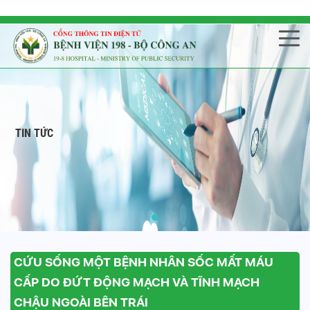
TIN TỨC
CỨU SỐNG MỘT BỆNH NHÂN SỐC MẤT MÁU
CẤP DO ĐỨT ĐỘNG MẠCH VÀ TĨNH MẠCH
CHẬU NGOÀI BÊN TRÁI