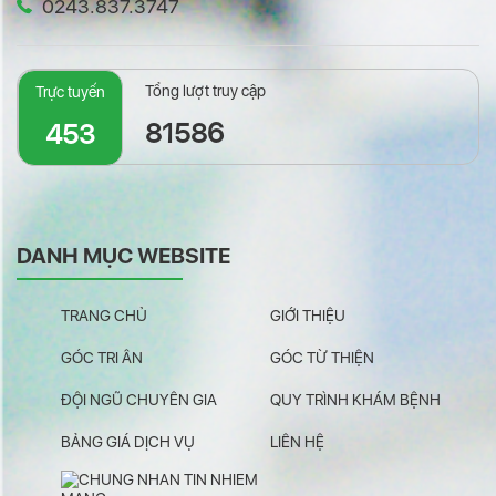
0243.837.3747
Tổng lượt truy cập
Trực tuyến
81586
453
DANH MỤC WEBSITE
TRANG CHỦ
GIỚI THIỆU
GÓC TRI ÂN
GÓC TỪ THIỆN
ĐỘI NGŨ CHUYÊN GIA
QUY TRÌNH KHÁM BỆNH
BẢNG GIÁ DỊCH VỤ
LIÊN HỆ