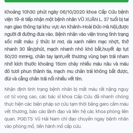
Khoảng 10h30 phút ngày 06/10/2020 khoa Cấp Cứu bệnh
viện 19-8 tiếp nhận một bệnh nhân VŨ XUÂN L. 37 tuổi bị tai
nạn giao thông tại khu vực An Khánh-Hoài Đức-Hà Nội,được
người đi đường đưa vào. Bệnh nhân vào viện trong tình trạng
sốc mất máu: ý thức lơ mơ, da xanh niêm mạc nhợt, thở
nhanh 30 lần/phút, mạch nhanh nhỏ khó bắt,huyết áp tụt
50/20 mmHg, chân tay lạnh,vết thương vùng bẹn trái nham
nhở kích thước khoảng 15cm chảy nhiều máu nâu và máu
đỏ tươi phun thành tia, mạch mu chân trái không bắt được,
đùi và cẳng chân trái nổi nhiều vết tím.
Nhận định tình trạng bệnh nhân bị mất máu rất nặng nguy
cơ tử vong cao, các bác sĩ khoa Cấp Cứu đã nhanh chóng
thực hiện các biện pháp sơ cứu tạm thời băng garo cầm máu
vết thương, báo cáo lãnh đạo và liên hệ các khoa phòng liên
quan. PGĐ.TS Vũ Hải Nam chỉ đạo chuyển ngay bệnh nhân
vào phòng mổ, tiến hành mổ cấp cứu.