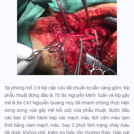
Tại phòng mổ 2 ê kíp cấp cứu đã chuẩn bị sẵn sàng gồm: kíp
phẫu thuật đứng đầu là TS Bs Nguyễn Minh Tuấn và kíp gây
mê là Bs CK1 Nguyễn Quang Huy đã nhanh chóng thực hiện
song song vừa gây mê hồi sức vừa phẫu thuật. Bước đầu
các bác sĩ tiến hành kẹp các mạch máu đứt cầm máu tạm
thời bằng clam mạch máu. Sau 2 phút tình trạng chảy máu
đã được khống chế. Kiểm tra thấy tổn thương thấy: Dập nát