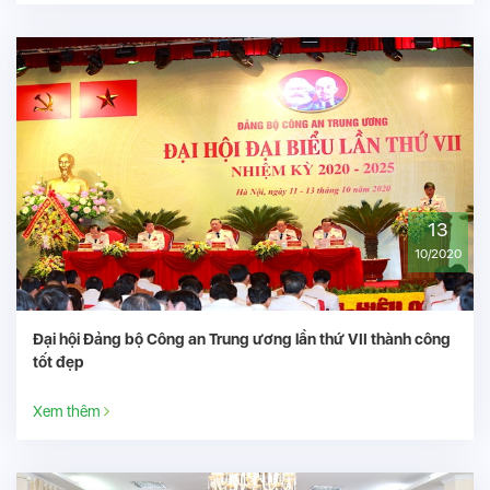
THÔNG TIN BỆNH VIỆN
Số 9, đường Trần Bình, phường Từ Liêm, TP Hà
Nội
Benhvien198bocongan@gmail.com
0243.837.3747
Tổng lượt truy cập
Trực tuyến
81592
829