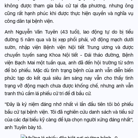
không được tham gia bầu cử tại địa phương, nhưng ông
cũng rất hạnh phúc khi được thực hiện quyền và nghĩa vụ
công dân tại bệnh viện.
Anh Nguyễn Văn Tuyên (43 tuổi), lao động tự do bị tiểu
đường 5 năm qua và bị xẹp phổi phải, vỡ động mạch dưới
sườn, nhập viện Bệnh viện Nội tiết Trung ương và được
chuyển tuyến sang Khoa Nội tiết - Đái tháo đường, Bệnh
viện Bạch Mai một tuần qua, anh đã đến hội trường từ sớm
để bỏ phiếu. Mặc dù tình trạng bệnh của anh vẫn diễn biến
phức tạp do kết quả siêu âm sáng nay vẫn cho thấy tình
trạng vỡ động mạch chưa được khống chế, nhưng anh vẫn
tranh thủ cầm lá phiếu cử tri để đi bầu cử.
"Đây là kỷ niệm đáng nhớ nhất vì lần đầu tiên tôi bỏ phiếu
bầu cử tại bệnh viện. Tôi đã nghiên cứu danh sách và tiểu sử
của các đại biểu kỹ càng để lựa chọn người xứng đáng nhất",
anh Tuyên bày tỏ.