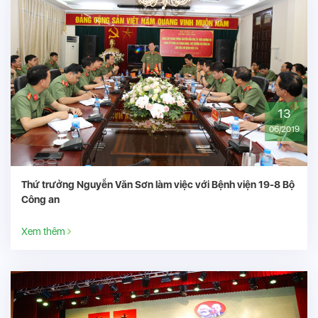
DANH MỤC WEBSITE
TRANG CHỦ
GIỚI THIỆU
GÓC TRI ÂN
GÓC TỪ THIỆN
ĐỘI NGŨ CHUYÊN GIA
QUY TRÌNH KHÁM BỆNH
BẢNG GIÁ DỊCH VỤ
LIÊN HỆ
FANPAGE FACEBOOK