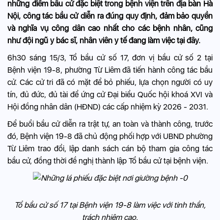
những điểm bầu cử đặc biệt trong bệnh viện trên địa bàn Hà
Nội, công tác bầu cử diễn ra đúng quy định, đảm bảo quyền
và nghĩa vụ công dân cao nhất cho các bệnh nhân, cũng
như đội ngũ y bác sĩ, nhân viên y tế đang làm việc tại đây.
6h30 sáng 15/3, Tổ bầu cử số 17, đơn vị bầu cử số 2 tại
Bệnh viện 19-8, phường Từ Liêm đã tiến hành công tác bầu
cử. Các cử tri đã có mặt để bỏ phiếu, lựa chọn người có uy
tín, đủ đức, đủ tài để ứng cử Đại biểu Quốc hội khoá XVI và
Hội đồng nhân dân (HĐND) các cấp nhiệm kỳ 2026 - 2031.
Để buổi bầu cử diễn ra trật tự, an toàn và thành công, trước
đó, Bệnh viện 19-8 đã chủ động phối hợp với UBND phường
Từ Liêm trao đổi, lập danh sách cán bộ tham gia công tác
bầu cử, đồng thời đề nghị thành lập Tổ bầu cử tại bệnh viện.
Tổ bầu cử số 17 tại Bệnh viện 19-8 làm việc với tinh thần,
trách nhiệm cao.