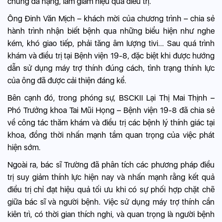
chứng đã nặng, làm giảm hiệu quả điều trị.
Ông Đinh Văn Mịch – khách mời của chương trình – chia sẻ
hành trình nhận biết bệnh qua những biểu hiện như nghe
kém, khó giao tiếp, phải tăng âm lượng tivi… Sau quá trình
khám và điều trị tại Bệnh viện 19-8, đặc biệt khi được hướng
dẫn sử dụng máy trợ thính đúng cách, tình trạng thính lực
của ông đã được cải thiện đáng kể.
Bên cạnh đó, trong phóng sự, BSCKII Lại Thị Mai Thịnh –
Phó Trưởng khoa Tai Mũi Họng – Bệnh viện 19-8 đã chia sẻ
về công tác thăm khám và điều trị các bệnh lý thính giác tại
khoa, đồng thời nhấn mạnh tầm quan trọng của việc phát
hiện sớm.
Ngoài ra, bác sĩ Trường đã phân tích các phương pháp điều
trị suy giảm thính lực hiện nay và nhấn mạnh rằng kết quả
điều trị chỉ đạt hiệu quả tối ưu khi có sự phối hợp chặt chẽ
giữa bác sĩ và người bệnh. Việc sử dụng máy trợ thính cần
kiên trì, có thời gian thích nghi, và quan trọng là người bệnh