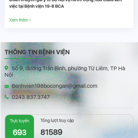
ại Bệnh viện 19-8 BCA
19-8
hêm
Xem t
THÔNG TIN BỆNH VIỆN
Số 9, đường Trần Bình, phường Từ Liêm, TP Hà
Nội
Benhvien198bocongan@gmail.com
0243.837.3747
Tổng lượt truy cập
Trực tuyến
81589
693