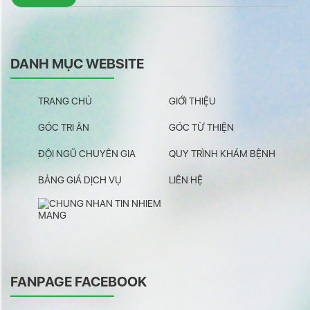
DANH MỤC WEBSITE
TRANG CHỦ
GIỚI THIỆU
GÓC TRI ÂN
GÓC TỪ THIỆN
ĐỘI NGŨ CHUYÊN GIA
QUY TRÌNH KHÁM BỆNH
BẢNG GIÁ DỊCH VỤ
LIÊN HỆ
FANPAGE FACEBOOK