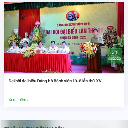
31
08/2020
 biểu Đảng bộ Bệnh viện 19-8 lần thứ XV
Bệnh viện 
quả do thiên
Xem thêm