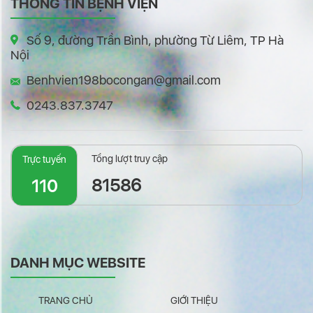
THÔNG TIN BỆNH VIỆN
Số 9, đường Trần Bình, phường Từ Liêm, TP Hà
Nội
Benhvien198bocongan@gmail.com
0243.837.3747
Tổng lượt truy cập
Trực tuyến
81586
110
DANH MỤC WEBSITE
TRANG CHỦ
GIỚI THIỆU