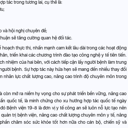
p tác trong tương lai, cụ thể là:
ứu;
ảo và hội nghị chuyên đề;
thuận sẽ tăng cường quan hệ đối tác.
ề kế hoạch thực thi, nhấn mạnh cam kết lâu dài trong các hoạt động
, triển khai các chương trình đào tạo công nghệ y tế tiên tiến.
ch nhiệm của hai bên, với cách tiếp cận lấy người bệnh làm trung
g người bệnh. Sự hợp tác này hứa hẹn sẽ mang đến nhiều thay đổi
uồn nhân lực chất lượng cao, nâng cao trình độ chuyên môn trong
mà còn mở ra niềm hy vọng cho sự phát triển bền vững, nâng cao
chuẩn quốc tế, là minh chứng cho xu hướng hợp tác quốc tế ngày
 đó Bệnh viện 19-8 là đơn vị y tế công an sẽ luôn nỗ lực tạo nên
 quản trị bệnh viện, nâng cao chất lượng chuyên môn y tế, nâng
phần chăm sóc sức khỏe tốt hơn nữa cho cán bộ, chiến sỹ và