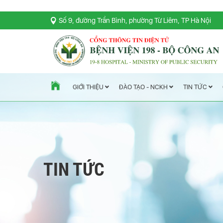
Số 9, đường Trần Bình, phường Từ Liêm, TP Hà Nội
TIN TỨC
ĐÀO TẠO - NCKH
GIỚI THIỆU
TIN TỨC