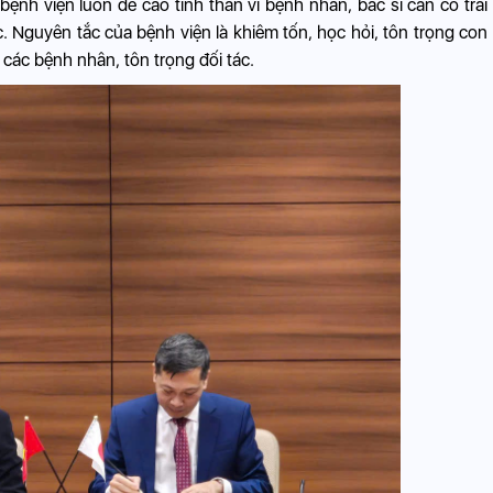
bệnh viện luôn đề cao tinh thần vì bệnh nhân, bác sĩ cần có trái
c. Nguyên tắc của bệnh viện là khiêm tốn, học hỏi, tôn trọng con
 các bệnh nhân, tôn trọng đối tác.