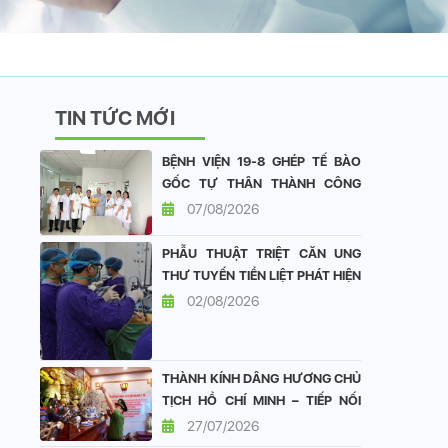
TIN TỨC MỚI
BỆNH VIỆN 19-8 GHÉP TẾ BÀO
GỐC TỰ THÂN THÀNH CÔNG
CHO BỆNH NHÂN ĐA U TỦY
07/08/2026
XƯƠNG
PHẪU THUẬT TRIỆT CĂN UNG
THƯ TUYẾN TIỀN LIỆT PHÁT HIỆN
SỚM TẠI BỆNH VIỆN 19-8: DUY
02/08/2026
TRÌ CHẤT LƯỢNG SỐNG TỐT
SAU ĐẠI PHẪU
THÀNH KÍNH DÂNG HƯƠNG CHỦ
TỊCH HỒ CHÍ MINH – TIẾP NỐI
ĐẠO LÝ “UỐNG NƯỚC NHỚ
27/07/2026
NGUỒN”