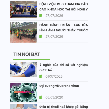
BỆNH VIỆN 19-8 THAM GIA BÁO
CÁO KHOA HỌC TẠI HỘI NGHỊ Y
HỌC GIỚI TÍNH CHÂU Á - THÁI
27/07/2026
BÌNH DƯƠNG VÀ HỘI NGHỊ Y
HÀNH TRÌNH TRI ÂN – LAN TỎA
HỌC GIỚI TÍNH VIỆT NAM
HÌNH ẢNH NGƯỜI THẦY THUỐC
CÔNG AN NHÂN DÂN
27/07/2026
TIN NỔI BẬT
Ý nghĩa của chỉ số xét nghiệm
nước tiểu
01/07/2023
Đại cương về Corona Virus
03/03/2020
Điều trị thoái hoá khớp gối bằng