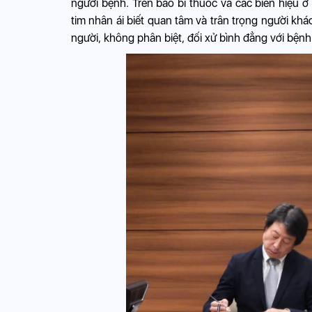
người bệnh. Trên bao bì thuốc và các biển hiệu ở 
tim nhân ái biết quan tâm và trân trọng người khá
người, không phân biệt, đối xử bình đẳng với bệnh