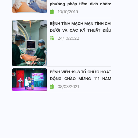
phương pháp tiêm dịch nhờn:
vai trò và hiệu quả
10/10/2019
BỆNH TĨNH MẠCH MẠN TÍNH CHI
DƯỚI VÀ CÁC KỸ THUẬT ĐIỀU
TRỊ TẠI KHOA TIM MẠCH BỆNH
24/10/2022
VIỆN 19-8
BỆNH VIỆN 19-8 TỔ CHỨC HOẠT
ĐỘNG CHÀO MỪNG 111 NĂM
QUỐC TẾ PHỤ NỮ 8/3
08/03/2021