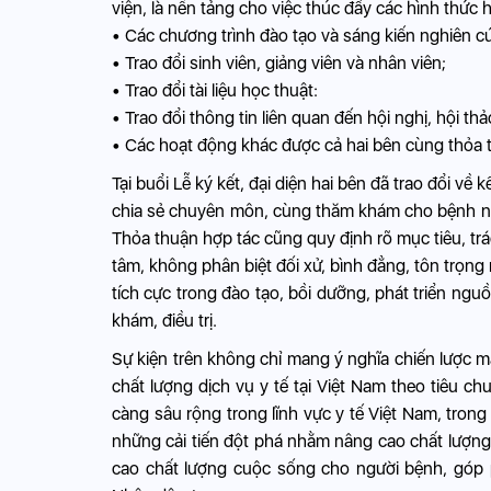
viện, là nền tảng cho việc thúc đẩy các hình thức hợ
• Các chương trình đào tạo và sáng kiến nghiên c
• Trao đổi sinh viên, giảng viên và nhân viên;
• Trao đổi tài liệu học thuật:
• Trao đổi thông tin liên quan đến hội nghị, hội th
• Các hoạt động khác được cả hai bên cùng thỏa 
Tại buổi Lễ ký kết, đại diện hai bên đã trao đổi v
chia sẻ chuyên môn, cùng thăm khám cho bệnh nhân
Thỏa thuận hợp tác cũng quy định rõ mục tiêu, trá
tâm, không phân biệt đối xử, bình đẳng, tôn trọn
tích cực trong đào tạo, bồi dưỡng, phát triển ng
khám, điều trị.
Sự kiện trên không chỉ mang ý nghĩa chiến lược 
chất lượng dịch vụ y tế tại Việt Nam theo tiêu 
càng sâu rộng trong lĩnh vực y tế Việt Nam, trong
những cải tiến đột phá nhằm nâng cao chất lượng
cao chất lượng cuộc sống cho người bệnh, góp 