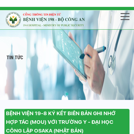
TIN TỨC
BỆNH VIỆN 19-8 KÝ KẾT BIÊN BẢN GHI NHỚ
HỢP TÁC (MOU) VỚI TRƯỜNG Y - ĐẠI HỌC
CÔNG LẬP OSAKA (NHẬT BẢN)