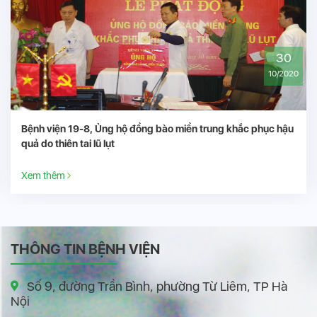
24
10/2020
Điều trị thành công bệnh nhân U lympho ác tính
Xem thêm
THÔNG TIN BỆNH VIỆN
Số 9, đường Trần Bình, phường Từ Liêm, TP Hà
Nội