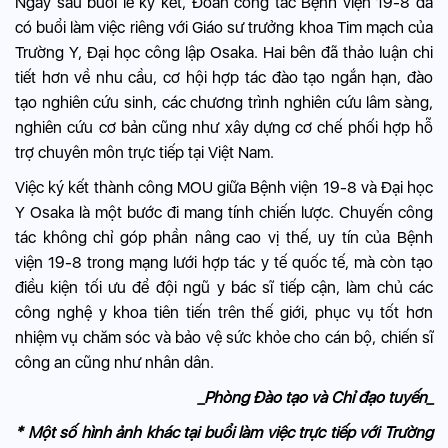
Ngay sau buổi lễ ký kết, Đoàn công tác Bệnh viện 19-8 đã
có buổi làm việc riêng với Giáo sư trưởng khoa Tim mạch của
Trường Y, Đại học công lập Osaka. Hai bên đã thảo luận chi
tiết hơn về nhu cầu, cơ hội hợp tác đào tạo ngắn hạn, đào
tạo nghiên cứu sinh, các chương trình nghiên cứu lâm sàng,
nghiên cứu cơ bản cũng như xây dựng cơ chế phối hợp hỗ
trợ chuyên môn trực tiếp tại Việt Nam.
Việc ký kết thành công MOU giữa Bệnh viện 19-8 và Đại học
Y Osaka là một bước đi mang tính chiến lược. Chuyến công
tác không chỉ góp phần nâng cao vị thế, uy tín của Bệnh
viện 19-8 trong mạng lưới hợp tác y tế quốc tế, mà còn tạo
điều kiện tối ưu để đội ngũ y bác sĩ tiếp cận, làm chủ các
công nghệ y khoa tiên tiến trên thế giới, phục vụ tốt hơn
nhiệm vụ chăm sóc và bảo vệ sức khỏe cho cán bộ, chiến sĩ
công an cũng như nhân dân.
_Phòng Đào tạo và Chỉ đạo tuyến_
* Một số hình ảnh khác tại buổi làm việc trực tiếp với Trường