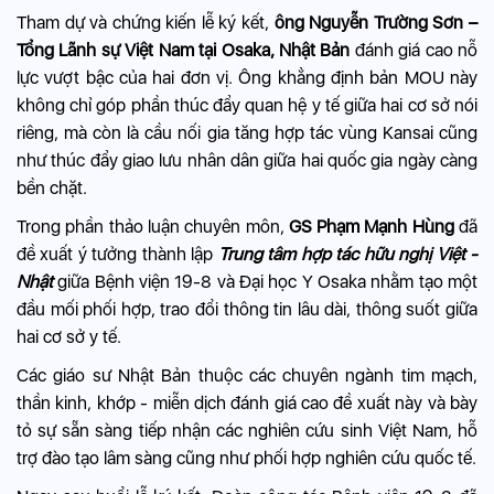
Tham dự và chứng kiến lễ ký kết,
ông Nguyễn Trường Sơn –
Tổng Lãnh sự Việt Nam tại Osaka, Nhật Bản
đánh giá cao nỗ
lực vượt bậc của hai đơn vị. Ông khẳng định bản MOU này
không chỉ góp phần thúc đẩy quan hệ y tế giữa hai cơ sở nói
riêng, mà còn là cầu nối gia tăng hợp tác vùng Kansai cũng
như thúc đẩy giao lưu nhân dân giữa hai quốc gia ngày càng
bền chặt.
Trong phần thảo luận chuyên môn,
GS Phạm Mạnh Hùng
đã
đề xuất ý tưởng thành lập
Trung tâm hợp tác hữu nghị Việt -
Nhật
giữa Bệnh viện 19-8 và Đại học Y Osaka nhằm tạo một
đầu mối phối hợp, trao đổi thông tin lâu dài, thông suốt giữa
hai cơ sở y tế.
Các giáo sư Nhật Bản thuộc các chuyên ngành tim mạch,
thần kinh, khớp - miễn dịch đánh giá cao đề xuất này và bày
tỏ sự sẵn sàng tiếp nhận các nghiên cứu sinh Việt Nam, hỗ
trợ đào tạo lâm sàng cũng như phối hợp nghiên cứu quốc tế.