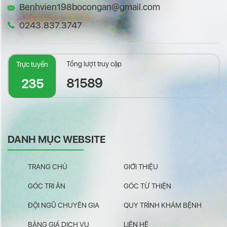
Benhvien198bocongan@gmail.com
0243.837.3747
Tổng lượt truy cập
Trực tuyến
81589
235
DANH MỤC WEBSITE
TRANG CHỦ
GIỚI THIỆU
GÓC TRI ÂN
GÓC TỪ THIỆN
ĐỘI NGŨ CHUYÊN GIA
QUY TRÌNH KHÁM BỆNH
BẢNG GIÁ DỊCH VỤ
LIÊN HỆ