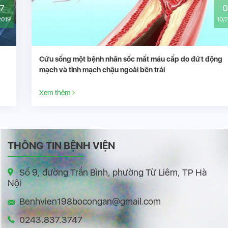
06
10/2020
Cứu sống một bệnh nhân sốc mất máu cấp do đứt động
mạch và tĩnh mạch chậu ngoài bên trái
Xem thêm
THÔNG TIN BỆNH VIỆN
Số 9, đường Trần Bình, phường Từ Liêm, TP Hà
Nội
Benhvien198bocongan@gmail.com
0243.837.3747