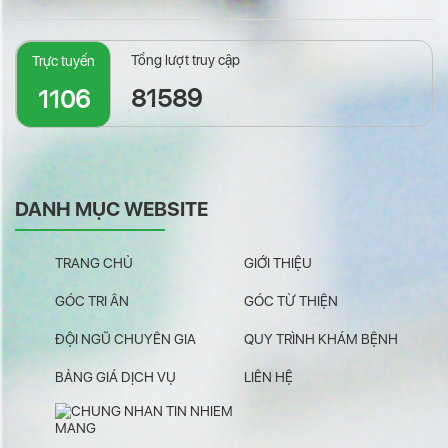
Tổng lượt truy cập
Trực tuyến
81589
1106
DANH MỤC WEBSITE
TRANG CHỦ
GIỚI THIỆU
GÓC TRI ÂN
GÓC TỪ THIỆN
ĐỘI NGŨ CHUYÊN GIA
QUY TRÌNH KHÁM BỆNH
BẢNG GIÁ DỊCH VỤ
LIÊN HỆ