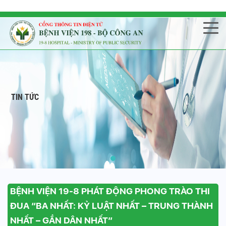
TIN TỨC
BỆNH VIỆN 19-8 PHÁT ĐỘNG PHONG TRÀO THI
ĐUA “BA NHẤT: KỶ LUẬT NHẤT – TRUNG THÀNH
NHẤT – GẦN DÂN NHẤT”