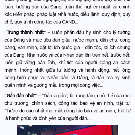
luận, hướng dẫn của Đảng; tuân thủ nghiêm ngặt và chính
xác Hiến pháp, pháp luật Nhà nước, điều lệnh, quy định, quy
chế, quy trình công tác của CAND...
“
Trung thành nhất
” – Luôn phấn đấu hy sinh cho lý tưởng
của Đảng và mục tiêu dân giàu, nước mạnh, dân chủ, công
bằng, văn minh; đặt lợi ích quốc gia - dân tộc, lợi ích chung
của Đảng, Nhà nước và của Nhân dân lên trên hết, trước hết;
luôn giữ vững bản lĩnh, khí tiết của người Công an cách
mệnh, thống nhất giữa tư tưởng và hành động, hết lòng
cống hiến phục vụ Nhân dân, vì Đảng, vì dân mà hy sinh
quên mình và gương mẫu trong mọi công việc...
“
Gần dân nhất
” – "Dân là gốc", là trung tâm, chủ thể của mọi
chủ trương, chính sách, công tác bảo vệ an ninh, trật tự.
Thước đo cao nhất mọi mặt công tác bảo vệ an ninh, trật tự
là hạnh phúc và bình yên của người dân...