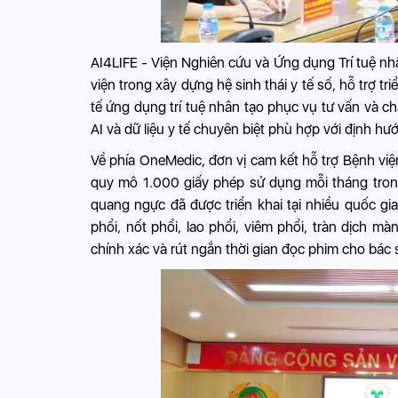
AI4LIFE - Viện Nghiên cứu và Ứng dụng Trí tuệ n
viện trong xây dựng hệ sinh thái y tế số, hỗ trợ t
tế ứng dụng trí tuệ nhân tạo phục vụ tư vấn và c
AI và dữ liệu y tế chuyên biệt phù hợp với định hướ
Về phía OneMedic, đơn vị cam kết hỗ trợ Bệnh việ
quy mô 1.000 giấy phép sử dụng mỗi tháng trong 
quang ngực đã được triển khai tại nhiều quốc gi
phổi, nốt phổi, lao phổi, viêm phổi, tràn dịch 
chính xác và rút ngắn thời gian đọc phim cho bác s