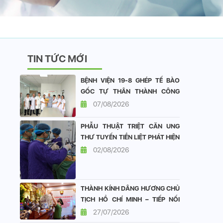
TIN TỨC MỚI
BỆNH VIỆN 19-8 GHÉP TẾ BÀO
GỐC TỰ THÂN THÀNH CÔNG
CHO BỆNH NHÂN ĐA U TỦY
07/08/2026
XƯƠNG
PHẪU THUẬT TRIỆT CĂN UNG
THƯ TUYẾN TIỀN LIỆT PHÁT HIỆN
SỚM TẠI BỆNH VIỆN 19-8: DUY
02/08/2026
TRÌ CHẤT LƯỢNG SỐNG TỐT
SAU ĐẠI PHẪU
THÀNH KÍNH DÂNG HƯƠNG CHỦ
TỊCH HỒ CHÍ MINH – TIẾP NỐI
ĐẠO LÝ “UỐNG NƯỚC NHỚ
27/07/2026
NGUỒN”