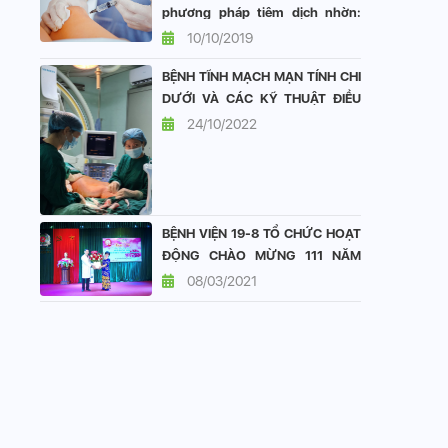
phương pháp tiêm dịch nhờn:
vai trò và hiệu quả
10/10/2019
BỆNH TĨNH MẠCH MẠN TÍNH CHI
DƯỚI VÀ CÁC KỸ THUẬT ĐIỀU
TRỊ TẠI KHOA TIM MẠCH BỆNH
24/10/2022
VIỆN 19-8
BỆNH VIỆN 19-8 TỔ CHỨC HOẠT
ĐỘNG CHÀO MỪNG 111 NĂM
QUỐC TẾ PHỤ NỮ 8/3
08/03/2021