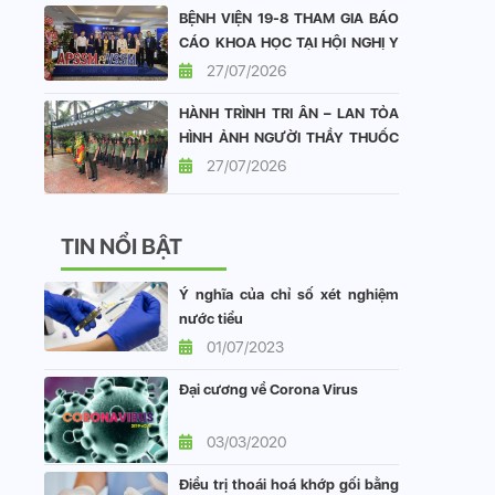
BỆNH VIỆN 19-8 THAM GIA BÁO
CÁO KHOA HỌC TẠI HỘI NGHỊ Y
HỌC GIỚI TÍNH CHÂU Á - THÁI
27/07/2026
BÌNH DƯƠNG VÀ HỘI NGHỊ Y
HÀNH TRÌNH TRI ÂN – LAN TỎA
HỌC GIỚI TÍNH VIỆT NAM
HÌNH ẢNH NGƯỜI THẦY THUỐC
CÔNG AN NHÂN DÂN
27/07/2026
TIN NỔI BẬT
Ý nghĩa của chỉ số xét nghiệm
nước tiểu
01/07/2023
Đại cương về Corona Virus
03/03/2020
Điều trị thoái hoá khớp gối bằng