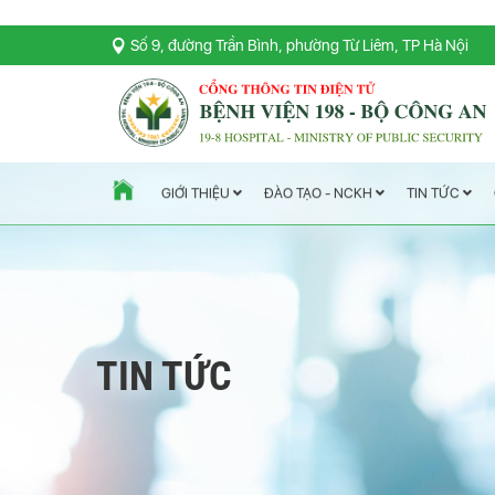
Số 9, đường Trần Bình, phường Từ Liêm, TP Hà Nội
TIN TỨC
ĐÀO TẠO - NCKH
GIỚI THIỆU
TIN TỨC