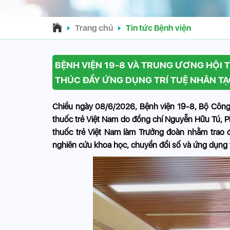
Trang chủ
Tin tức Bệnh viện
BỆNH VIỆN 19-8 VÀ TRUNG ƯƠNG HỘI 
THÚC ĐẨY ỨNG DỤNG TRÍ TUỆ NHÂN TẠ
Chiều ngày 08/6/2026, Bệnh viện 19-8, Bộ Công 
thuốc trẻ Việt Nam do đồng chí Nguyễn Hữu Tú, 
thuốc trẻ Việt Nam làm Trưởng đoàn nhằm trao đ
nghiên cứu khoa học, chuyển đổi số và ứng dụng tr