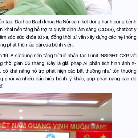
hân tạo, Đại học Bách khoa Hà Nội cam kết đồng hành cùng bệnh
riển khai nền tảng hỗ trợ ra quyết định lâm sàng (CDSS), chatbot y
hăm sóc sức khỏe từ xa, đồng thời tư vấn xây dựng các hệ thống
ng phát triển lâu dài của bệnh viện.
n 19-8 sử dụng nền tảng trí tuệ nhân tạo Lunit INSIGHT CXR với
thời gian 03 tháng. Đây là giải pháp AI phân tích hình ảnh X-
a, có khả năng hỗ trợ phát hiện các bất thường như tổn thương
màng phổi và nhiều dấu hiệu bệnh lý khác, góp phần nâng cao độ
ĩ.