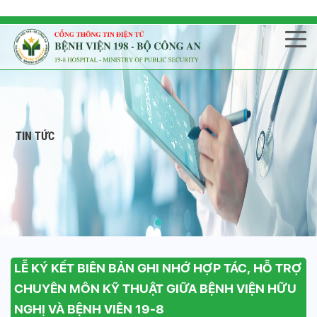
TIN TỨC
LỄ KÝ KẾT BIÊN BẢN GHI NHỚ HỢP TÁC, HỖ TRỢ
CHUYÊN MÔN KỸ THUẬT GIỮA BỆNH VIỆN HỮU
NGHỊ VÀ BỆNH VIÊN 19-8