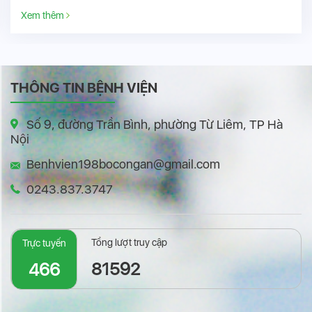
Xem thêm
THÔNG TIN BỆNH VIỆN
Số 9, đường Trần Bình, phường Từ Liêm, TP Hà
Nội
Benhvien198bocongan@gmail.com
0243.837.3747
Tổng lượt truy cập
Trực tuyến
81592
466