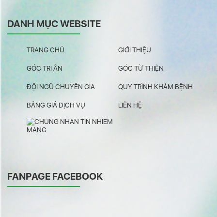
DANH MỤC WEBSITE
TRANG CHỦ
GIỚI THIỆU
GÓC TRI ÂN
GÓC TỪ THIỆN
ĐỘI NGŨ CHUYÊN GIA
QUY TRÌNH KHÁM BỆNH
BẢNG GIÁ DỊCH VỤ
LIÊN HỆ
FANPAGE FACEBOOK