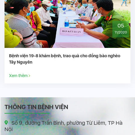
31
08/2020
Đại hội đại biểu Đảng bộ Bệnh viện 19-8 lần thứ XV
Xem thêm
THÔNG TIN BỆNH VIỆN
Số 9, đường Trần Bình, phường Từ Liêm, TP Hà
Nội