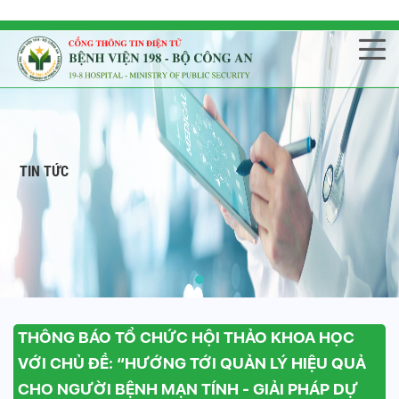
TIN TỨC
THÔNG BÁO TỔ CHỨC HỘI THẢO KHOA HỌC
VỚI CHỦ ĐỀ: “HƯỚNG TỚI QUẢN LÝ HIỆU QUẢ
CHO NGƯỜI BỆNH MẠN TÍNH - GIẢI PHÁP DỰ