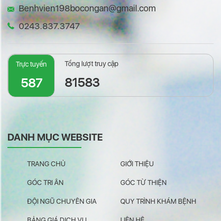
Benhvien198bocongan@gmail.com
0243.837.3747
Tổng lượt truy cập
Trực tuyến
81583
587
DANH MỤC WEBSITE
TRANG CHỦ
GIỚI THIỆU
GÓC TRI ÂN
GÓC TỪ THIỆN
ĐỘI NGŨ CHUYÊN GIA
QUY TRÌNH KHÁM BỆNH
BẢNG GIÁ DỊCH VỤ
LIÊN HỆ